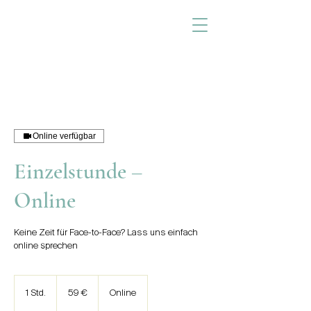
Online verfügbar
Einzelstunde –
Online
Keine Zeit für Face-to-Face? Lass uns einfach
online sprechen
59
Euro
1 Std.
1
59 €
Online
S