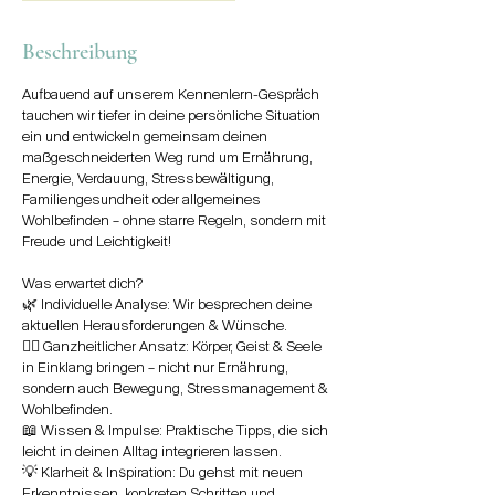
t
d
Beschreibung
Aufbauend auf unserem Kennenlern-Gespräch
tauchen wir tiefer in deine persönliche Situation
ein und entwickeln gemeinsam deinen
maßgeschneiderten Weg rund um Ernährung,
Energie, Verdauung, Stressbewältigung,
Familiengesundheit oder allgemeines
Wohlbefinden – ohne starre Regeln, sondern mit
Freude und Leichtigkeit!
Was erwartet dich?
🌿 Individuelle Analyse: Wir besprechen deine
aktuellen Herausforderungen & Wünsche.
🧘‍♀️ Ganzheitlicher Ansatz: Körper, Geist & Seele
in Einklang bringen – nicht nur Ernährung,
sondern auch Bewegung, Stressmanagement &
Wohlbefinden.
📖 Wissen & Impulse: Praktische Tipps, die sich
leicht in deinen Alltag integrieren lassen.
💡 Klarheit & Inspiration: Du gehst mit neuen
Erkenntnissen, konkreten Schritten und